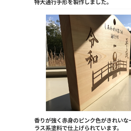
日
特大通行手形を製作しました。
時
:
香りが強く赤身のピンク色がきれいな
ラス系塗料で仕上げられています。