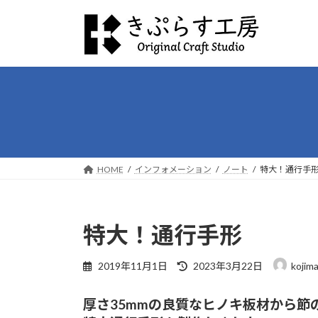
コ
ナ
ン
ビ
テ
ゲ
ン
ー
ツ
シ
へ
ョ
ス
ン
キ
に
ッ
移
プ
動
HOME
インフォメーション
ノート
特大！通行手
特大！通行手形
最
2019年11月1日
2023年3月22日
kojim
終
更
厚さ35mmの良質なヒノキ板材から節
新