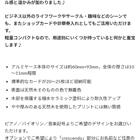
ル感と温かみが加わりました♪
ビジネス以外のライフワークやサークル・趣味などのシーンで
も、またショップカードや診察券入れとしてもご活用いただけま
す。
軽量コンパクトなので、用途別にいくつか持っていると何かと重宝
します♪
アルミケース本体のサイズは約60mm×93mm，全体の厚さは10
～11mm程度
標準的なカードが20～25枚ほど収納可能
表面は天然木そのものの色で無着色
木部を保護する撥水セラミック塗料により耐久性アップ
やや厚みのある天然木を使用したプリントには無い質感
ピアノ／バイオリン／音楽記号よりご希望のデザインをお選びい
ただけます。
オプションでご希望により「crescendo」部分にお名前など任意の