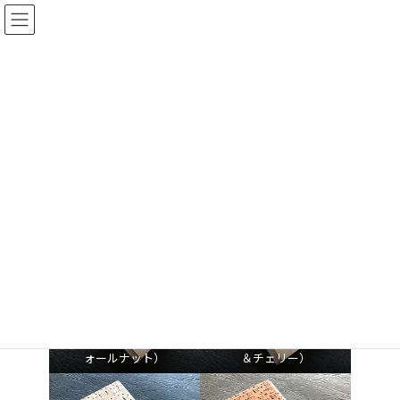
コ
ナ
ン
ビ
テ
ゲ
ン
ー
ツ
シ
へ
ョ
カードケース
ス
ン
キ
に
ッ
移
プ
動
HOME
HOME
音楽雑貨
カードケース
①ピアノ（メープル＆ウ
②バイオリン（メープル
ォールナット）
＆チェリー）