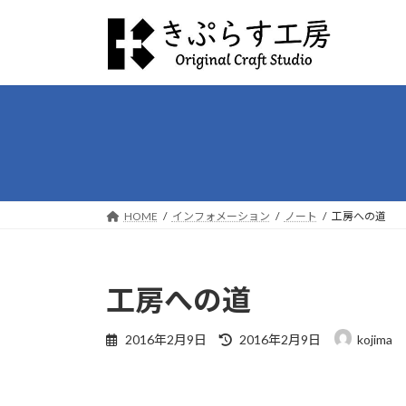
コ
ナ
ン
ビ
テ
ゲ
ン
ー
ツ
シ
へ
ョ
ス
ン
キ
に
ッ
移
プ
動
HOME
インフォメーション
ノート
工房への道
工房への道
最
2016年2月9日
2016年2月9日
kojima
終
更
新