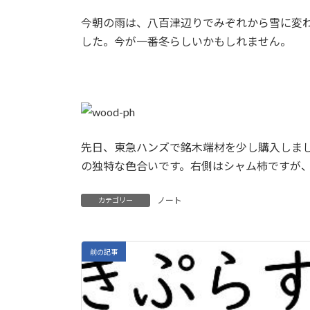
日
時
今朝の雨は、八百津辺りでみぞれから雪に変
:
した。今が一番冬らしいかもしれません。
先日、東急ハンズで銘木端材を少し購入しま
の独特な色合いです。右側はシャム柿ですが
ノート
カテゴリー
前の記事