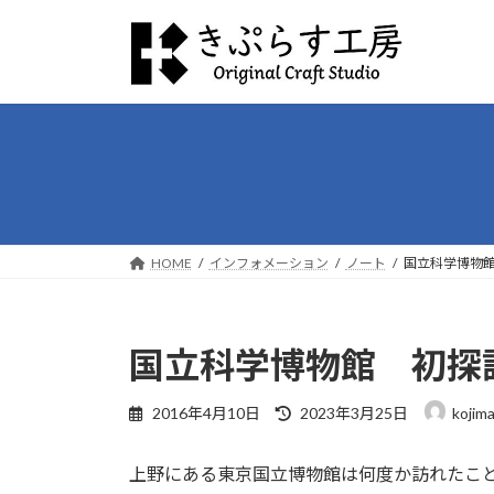
コ
ナ
ン
ビ
テ
ゲ
ン
ー
ツ
シ
へ
ョ
ス
ン
キ
に
ッ
移
プ
動
HOME
インフォメーション
ノート
国立科学博物
国立科学博物館 初探
最
2016年4月10日
2023年3月25日
kojim
終
更
上野にある東京国立博物館は何度か訪れたこ
新