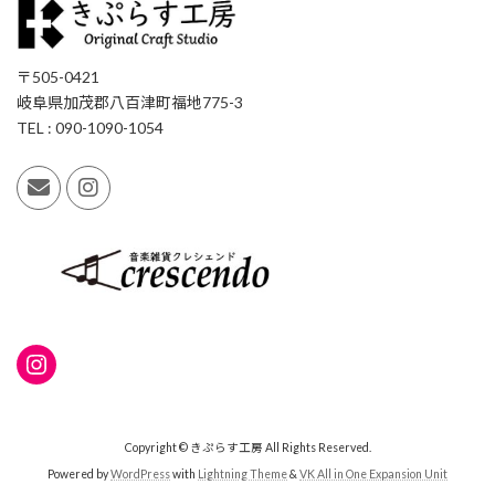
〒505-0421
岐阜県加茂郡八百津町福地775-3
TEL : 090-1090-1054
Instagram
Copyright © きぷらす工房 All Rights Reserved.
Powered by
WordPress
with
Lightning Theme
&
VK All in One Expansion Unit